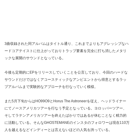
3曲収録された同アルバムはタイトル通り、これまでよりもアグレッシブなハ
ードコアテイストに仕上がっておりトラップ要素を完全に打ち消したメタリ
ックな展開のサウンドとなっている。
今後も定期的にEPをリリースしていくことを公言しており、今回のハードな
サウンドだけではなくアコースティックなアンビエントから得意とするラッ
プアルバムまで実験的なアプローチを行なっていく模様。
また5月下旬からはHO99O9とHorus The Astroneerを従え、ヘッドライナー
にてノースアメリカツアーを行なう予定となっている。ヨロッパーツアー、
そしてラテンアメリカツアーを終えたばかりではあるが休むことなく精力的
に活動している。そんなGHOSTEMANEのインスタのフォロワーは現在110万
人を越えるなどインディーとは言えないほどの人気を誇っている。