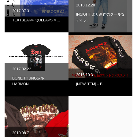
2018.12.20
2017.07.31
INSIGHT より新作のクールな
TEXTBEAK×(K)OLLAPS M…
アイテ…
2017.02.22
2016.10.3
BONE THUNGS-N-
HARMON…
[NEW ITEM] – B…
2019.08.7