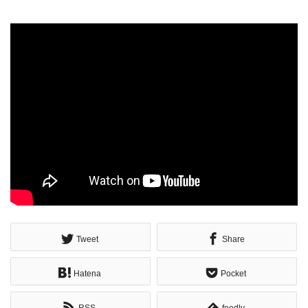
Tweet
Share
Hatena
Pocket
RSS
feedly