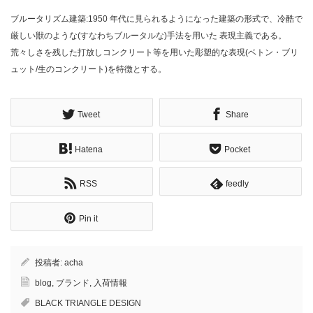
ブルータリズム建築:1950 年代に見られるようになった建築の形式で、冷酷で
厳しい獣のような(すなわちブルータルな)手法を用いた 表現主義である。
荒々しさを残した打放しコンクリート等を用いた彫塑的な表現(ベトン・ブリ
ュット/生のコンクリート)を特徴とする。
Tweet
Share
Hatena
Pocket
RSS
feedly
Pin it
投稿者:
acha
blog
,
ブランド
,
入荷情報
BLACK TRIANGLE DESIGN