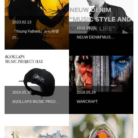
2023.02.13
2016.09.23
『Young Fathers』から待望
の…
NEUW DENIM”MUS…
2024.05.10
2016.05.24
(K)OLLAPS MUSIC PROJ…
WARCRAFT