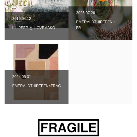
2025.07.28
2019.04.12
EMERALDTHIRTEEN ×
LIL PEEP と ILOVEMAKO…
FR…
2024.05.31
EMERALDTHIRTEEN×FRAG
…