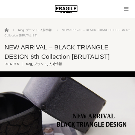
ホーム
blog
,
ブランド
,
入荷情報
NEW ARRIVAL – BLACK TRIANGLE DESIGN 6th
Collection [BRUTALIST]
NEW ARRIVAL – BLACK TRIANGLE
DESIGN 6th Collection [BRUTALIST]
2016.07.5
blog
,
ブランド
,
入荷情報