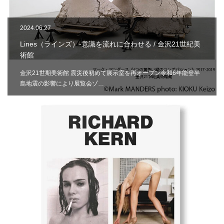
2024.06.27
Lines（ラインズ）-意識を流れに合わせる / 金沢21世紀美
術館
金沢21世期美術館 震災後初めて展示室を再オープン令和6年能登半
島地震の影響により展覧会ゾ…