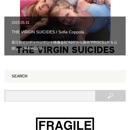
2025.05.31
THE VIRGIN SUICIDES / Sofia Coppola…
最注目インディペンデント映像会社”A24″から新作”PRISCILLA”を公
開し、CHANELのキ…
SEARCH