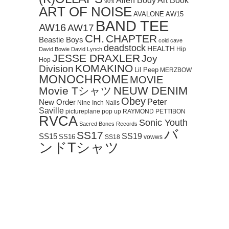
Art Book
Alien Body
90's
ART OF NOISE
AVALONE
AW15
BAND TEE
AW16
AW17
CH.
CHAPTER
Beastie Boys
cold cave
deadstock
HEALTH
Hip
David Bowie
David Lynch
JESSE DRAXLER
Joy
Hop
KOMAKINO
Division
Lil Peep
MERZBOW
MONOCHROME
MOVIE
NEUW DENIM
Movie Tシャツ
Obey
Peter
New Order
Nine Inch Nails
Saville
pictureplane
pop up
RAYMOND PETTIBON
RVCA
Sonic Youth
Sacred Bones Records
バ
SS17
SS19
SS15
SS16
SS18
vowws
ンドTシャツ