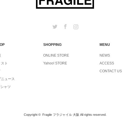
Twitter
Facebook
Instagram
TOP
SHOPPING
MENU
報
ONLINE STORE
NEWS
ィスト
Yahoo! STORE
ACCESS
ド
CONTACT US
プニュース
Tシャツ
Copyright ©
Fragile フラジャイル 大阪
All rights reserved.