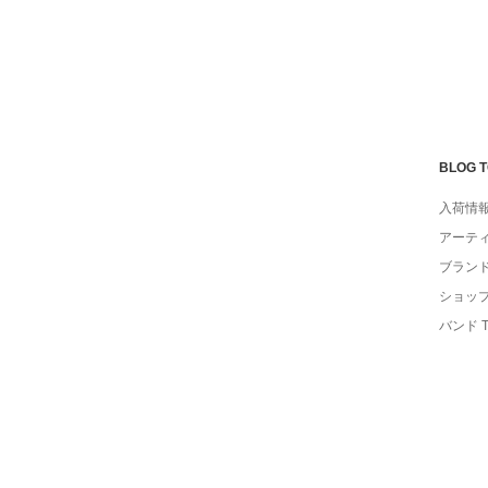
BLOG 
入荷情
アーテ
ブラン
ショッ
バンド 