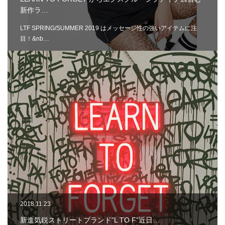
新作ラ…
LTF SPRING/SUMMER 2019 はメッセージ性の強いアイテムに注
目！&nb…
2018.11.23
新進気鋭ストリートブランド”L TO F”近日…