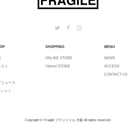
Twitter
Facebook
Instagram
TOP
SHOPPING
MENU
報
ONLINE STORE
NEWS
ィスト
Yahoo! STORE
ACCESS
ド
CONTACT US
プニュース
Tシャツ
Copyright ©
Fragile フラジャイル 大阪
All rights reserved.