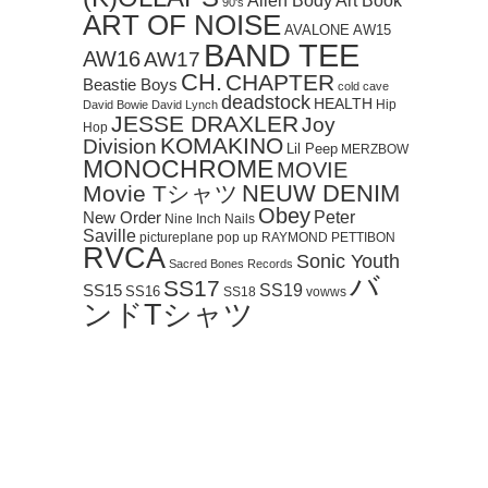
Art Book
Alien Body
90's
ART OF NOISE
AVALONE
AW15
BAND TEE
AW16
AW17
CH.
CHAPTER
Beastie Boys
cold cave
deadstock
HEALTH
Hip
David Bowie
David Lynch
JESSE DRAXLER
Joy
Hop
KOMAKINO
Division
Lil Peep
MERZBOW
MONOCHROME
MOVIE
NEUW DENIM
Movie Tシャツ
Obey
Peter
New Order
Nine Inch Nails
Saville
pictureplane
pop up
RAYMOND PETTIBON
RVCA
Sonic Youth
Sacred Bones Records
バ
SS17
SS19
SS15
SS16
SS18
vowws
ンドTシャツ