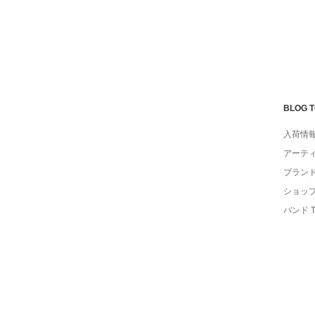
BLOG 
入荷情
アーテ
ブラン
ショッ
バンド 