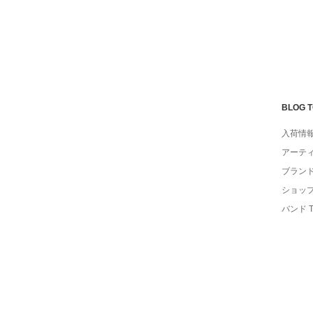
BLOG 
入荷情
アーテ
ブラン
ショッ
バンド 