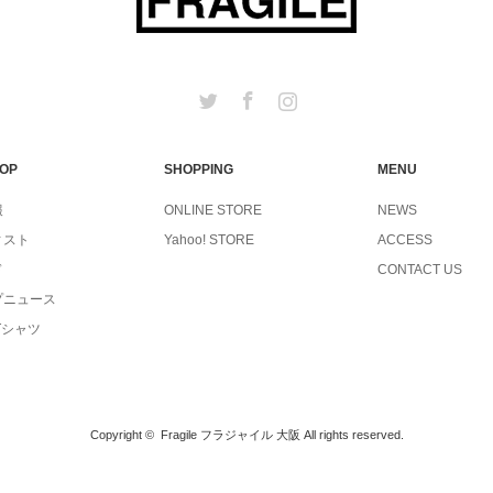
Twitter
Facebook
Instagram
TOP
SHOPPING
MENU
報
ONLINE STORE
NEWS
ィスト
Yahoo! STORE
ACCESS
ド
CONTACT US
プニュース
Tシャツ
Copyright ©
Fragile フラジャイル 大阪
All rights reserved.