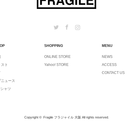
Twitter
Facebook
Instagram
TOP
SHOPPING
MENU
報
ONLINE STORE
NEWS
ィスト
Yahoo! STORE
ACCESS
ド
CONTACT US
プニュース
Tシャツ
Copyright ©
Fragile フラジャイル 大阪
All rights reserved.