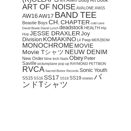
Art Book
Alien Body
90's
ART OF NOISE
AVALONE
AW15
BAND TEE
AW16
AW17
CH.
CHAPTER
Beastie Boys
cold cave
deadstock
HEALTH
Hip
David Bowie
David Lynch
JESSE DRAXLER
Joy
Hop
KOMAKINO
Division
Lil Peep
MERZBOW
MONOCHROME
MOVIE
NEUW DENIM
Movie Tシャツ
Obey
Peter
New Order
Nine Inch Nails
Saville
pictureplane
pop up
RAYMOND PETTIBON
RVCA
Sonic Youth
Sacred Bones Records
バ
SS17
SS19
SS15
SS16
SS18
vowws
ンドTシャツ