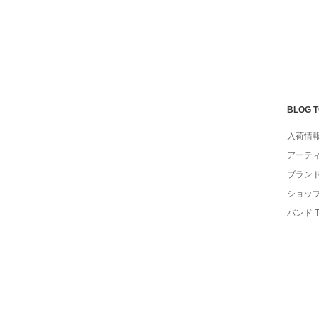
BLOG 
入荷情
アーテ
ブラン
ショッ
バンド 