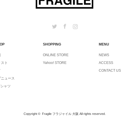
Twitter
Facebook
Instagram
TOP
SHOPPING
MENU
報
ONLINE STORE
NEWS
ィスト
Yahoo! STORE
ACCESS
ド
CONTACT US
プニュース
Tシャツ
Copyright ©
Fragile フラジャイル 大阪
All rights reserved.