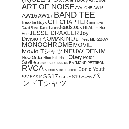
Art Book
Alien Body
90's
ART OF NOISE
AVALONE
AW15
BAND TEE
AW16
AW17
CH.
CHAPTER
Beastie Boys
cold cave
deadstock
HEALTH
Hip
David Bowie
David Lynch
JESSE DRAXLER
Joy
Hop
KOMAKINO
Division
Lil Peep
MERZBOW
MONOCHROME
MOVIE
NEUW DENIM
Movie Tシャツ
Obey
Peter
New Order
Nine Inch Nails
Saville
pictureplane
pop up
RAYMOND PETTIBON
RVCA
Sonic Youth
Sacred Bones Records
バ
SS17
SS19
SS15
SS16
SS18
vowws
ンドTシャツ