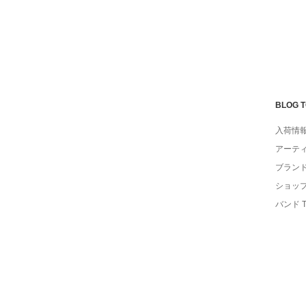
BLOG 
入荷情
アーテ
ブラン
ショッ
バンド 