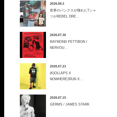
2026.08.3
世界のパンクスが憧れたTシャ
ツがREBEL DRE…
2026.07.30
RAYMOND PETTIBON /
NERVOU…
2026.07.23
(K)OLLAPS X
NOWHERE2RUN X…
2026.07.15
GERMS / JAMES STARK