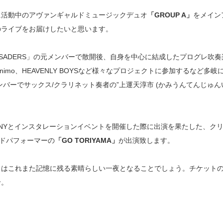
に活動中のアヴァンギャルドミュージックデュオ
「GROUP A」
をメイン
のライブをお届けしたいと思います。
RUSADERS」の元メンバーで散開後、自身を中心に結成したプログレ吹奏
、ikanimo、HEAVENLY BOYSなど様々なプロジェクトに参加するなど多岐
のメンバーでサックス/クラリネット奏者の”上運天淳市 (かみうんてんじゅん
OMPANYとインスタレーションイベントを開催した際に出演を果たした、ク
ンドパフォーマーの
「GO TORIYAMA」
が出演致します。
トはこれまた記憶に残る素晴らしい一夜となることでしょう。チケット
せ。