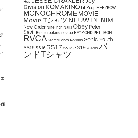
JESSE DRAXLER
Joy
Hop
KOMAKINO
Division
Lil Peep
MERZBOW
ア
MONOCHROME
MOVIE
NEUW DENIM
Movie Tシャツ
Obey
Peter
New Order
Nine Inch Nails
Saville
pictureplane
pop up
RAYMOND PETTIBON
楽
RVCA
Sonic Youth
Sacred Bones Records
に
バ
SS17
SS19
SS15
SS16
SS18
vowws
い
ンドTシャツ
リエ
の価