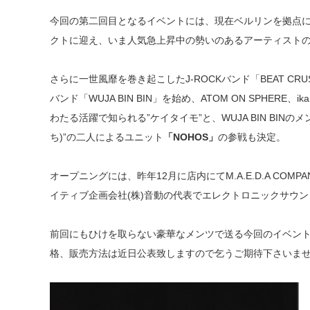
今回の第二回目となるイベントには、現在ベルリンを拠点
クトに迎え、いま人気急上昇中の勢いのあるアーティスト
さらに一世風靡を巻き起こしたJ-ROCKバンド「BEAT C
バンド「WUJA BIN BIN」を始め、ATOM ON SPHERE
わたる活躍で知られる”ケイタイモ”と、WUJA BIN BIN
ち)”の二人によるユニット
「NOHOS」
の参戦も決定。
オープニングには、昨年12月に店内にてM.A.E.D.A C
イティブ企画会社(株)音動の代表でエレクトロニックサウ
前回にもひけを取らない豪華なメンツで送る今回のイベン
格、販売方法は近日公表致しますので乞うご期待下さいま