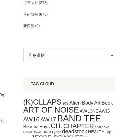
ブランド
(278)
入荷情報
(876)
新商品
(3)
TAG CLOUD
0g
(K)OLLAPS
Art Book
Alien Body
90's
ART OF NOISE
AVALONE
AW15
BAND TEE
AW16
AW17
を迎
CH.
CHAPTER
Beastie Boys
cold cave
deadstock
HEALTH
Hip
David Bowie
David Lynch