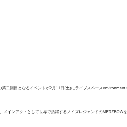
の第二回目となるイベントが2月11日(土)にライブスペースenvironment 
、メインアクトとして世界で活躍するノイズレジェンドのMERZBOW