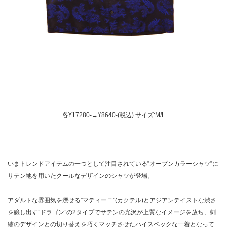
各¥17280-→¥8640-(税込) サイズ:M/L
いまトレンドアイテムの一つとして注目されている”オープンカラーシャツ”に
サテン地を用いたクールなデザインのシャツが登場。
アダルトな雰囲気を漂せる”マティーニ”(カクテル)とアジアンテイストな渋さ
を醸し出す”ドラゴン”の2タイプでサテンの光沢が上質なイメージを放ち、刺
繍のデザインとの切り替えを巧くマッチさせたハイスペックな一着となって