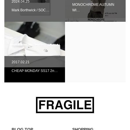
2024.04.25
MONOCHROME AUTUMN
Mark Borthwick / SOC…
WI…
2017.02.21
CHEAP MONDAY SS17 2n…
BLOG TOP
SHOPPING