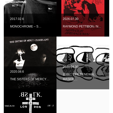
2017.02.6
2026.07.30
MONOCHROME – S…
RAYMOND PETTIBON / N…
2020.04.30
2020.08.6
店頭にてFR RENEWAL
THE SISTERS OF MERCY…
MASK販…