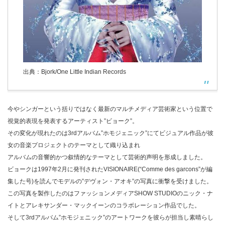
出典：Bjork/One Little Indian Records
今やシンガーという括りではなく最新のマルチメディア芸術家という位置で
視覚的表現を発表するアーティスト”ビョーク”。
その変化が現れたのは3rdアルバム”ホモジェニック”にてビジュアル作品が彼
女の音楽プロジェクトのテーマとして織り込まれ
アルバムの音響的かつ叙情的なテーマとして芸術的声明を形成しました。
ビョークは1997年2月に発刊されたVISIONAIRE(“Comme des garcons”が編
集した号)を読んでモデルの”デヴォン・アオキ”の写真に衝撃を受けました。
この写真を製作したのはファッションメディアSHOW STUDIOのニック・ナ
イトとアレキサンダー・マックイーンのコラボレーション作品でした。
そして3rdアルバム”ホモジェニック”のアートワークを彼らが担当し素晴らし