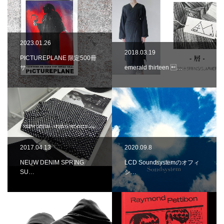
2023.01.26
2018.03.19
PICTUREPLANE 限定500冊
サ…
emerald thirteen …
2017.04.13
2020.09.8
NEUW DENIM SPRING
LCD Soundsystemのオフィ
SU…
シ…