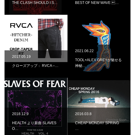
THE CLASH SHOULD I S…
BEST OF NEW WAVE …
2021.06.22
2017.05.19
TOOL×ALEX GREYが魅せる
クローズアップ： RVCA –…
神秘…
2018.12.9
2016.03.8
HEALTH より新曲 SLAVES
CHEAP MONDAY SPRING
O…
…