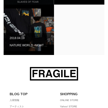
2018.04.19
NATURE WORLD -NIGHT …
BLOG TOP
SHOPPING
入荷情報
ONLINE STORE
アーティスト
Yahoo! STORE