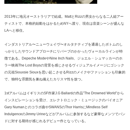
2013年に地元オーストラリアで結成。MattとRizzの男女からなる二人組アー
ティストで、本格的始動をはかるためNYへ渡り、現在は音楽シーンが盛んな
LAへと移住。
インダストリアル〜ニューウェイヴ〜オルタナティブを通過したボトムのし
っかりしたサウンドアプローチにリバーブのかかったヴォーカルラインが特
徴である。Depeche ModeやNine Inch Nails、ジョエル・シュマッカーのホ
ラー映画The Lost Boysの背景を感じさせるヴィジュアルイメージにゴシック
の元祖Siouxsie Siouxを思い起こさせるRizzのメイクやファッションも印象的
で、独特な雰囲気を兼ね備えたカリスマ性を放つ。
1stアルバムはイギリスのSF作家J.G Ballardの作品”The Drowned World”から
インスピレーションを受け、エレクトロニック・ミュージックのパイオニア
Gary Numanとのコラボ曲やSWANSのThor HarrisにMindless Self
IndulgenceのJimmy Urineなどがアルバムに参加するなど豪華なメンツでバン
ドに対する期待が感じれるデビュー作となっている。