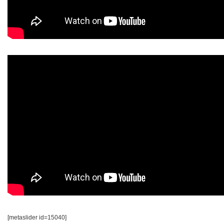
[metaslider id=15040]