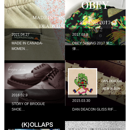
2021.04.27
2017.03.8
MADE IN CANADA-
OBEY SPRING 2017 第ニ
MOMEN…
弾…
2016.02.9
2015.03.30
STORY OF BROGUE
SHOE…
DAN DEACON GLISS RIF…