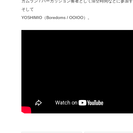
ガムラン / パーカッション奏者として滞空時間などに参加
そして
YOSHIMIO（Boredoms / OOIOO）。