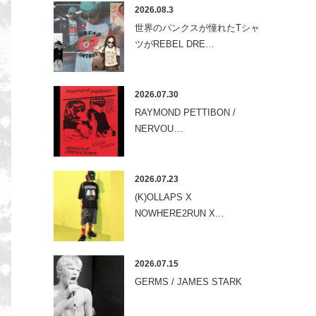
2026.08.3
世界のパンクスが憧れたTシャ
ツがREBEL DRE…
2026.07.30
RAYMOND PETTIBON /
NERVOU…
2026.07.23
(K)OLLAPS X
NOWHERE2RUN X…
2026.07.15
GERMS / JAMES STARK