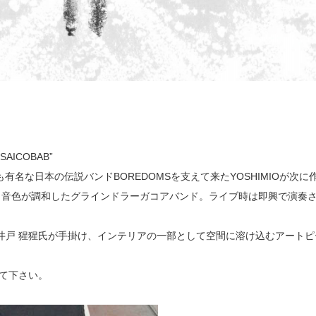
AICOBAB”
でも有名な日本の伝説バンドBOREDOMSを支えて来たYOSHIMIOが次に
と音色が調和したグラインドラーガコアバンド。ライブ時は即興で演奏
画家の大井戸 猩猩氏が手掛け、インテリアの一部として空間に溶け込むアートピ
みて下さい。