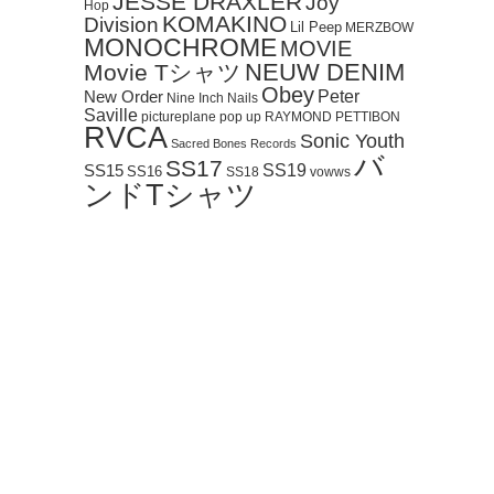
JESSE DRAXLER
Joy
Hop
KOMAKINO
Division
Lil Peep
MERZBOW
MONOCHROME
MOVIE
NEUW DENIM
Movie Tシャツ
Obey
Peter
New Order
Nine Inch Nails
Saville
pictureplane
pop up
RAYMOND PETTIBON
RVCA
Sonic Youth
Sacred Bones Records
バ
SS17
SS19
SS15
SS16
SS18
vowws
ンドTシャツ