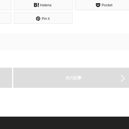
Hatena
Pocket
Pin it
次の記事