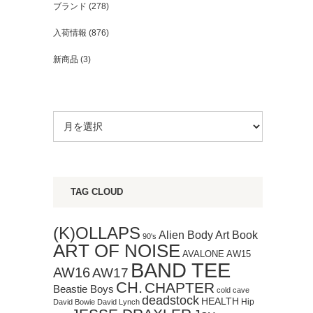
ブランド
(278)
入荷情報
(876)
新商品
(3)
TAG CLOUD
(K)OLLAPS
Art Book
Alien Body
90's
ART OF NOISE
AVALONE
AW15
BAND TEE
AW16
AW17
CH.
CHAPTER
Beastie Boys
cold cave
deadstock
HEALTH
Hip
David Bowie
David Lynch