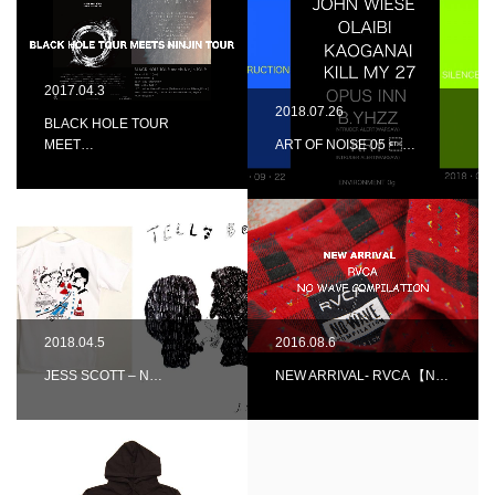
2017.04.3
2018.07.26
BLACK HOLE TOUR
MEET…
ART OF NOISE 05 …
2018.04.5
2016.08.6
JESS SCOTT – N…
NEW ARRIVAL- RVCA 【N…