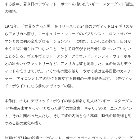
する前年、若き日のデヴィッド・ボウイを描いた“ジギー・スターダスト”誕生
の物語。
1971年、「世界を売った男」をリリースした24歳のデヴィッドはイギリスか
らアメリカヘ渡り、マーキュリー・レコードのパブリシスト、ロン・オバー
マンと共に初の全米プロモーションツアーに挑む。しかしこの旅で、自分が
全く世閻に知られていないこと、そして時代がまだ自分に追いついていない
ことを知る。ヴェルヴェット・アンダーグラウンド、アンディ・ウォーホル
との出会いやファクトリーなど、アメリカは彼を刺激した。兄の病気もデヴ
ィッドを悩ませていた。いくつもの殻を破り、やがて彼は世界屈指のカルチ
ャー・ アイコンとしての地位を確立する最初の一歩を踏み出す。《デヴィッ
ド・ボウイ》になる前のデヴィッドの姿。
本作は、のちにデヴィッド・ボウイの最も有名な別人格“ジギー・スターダス
ト”を生み出すきっかけとなった瞬間の舞台裏、キャリアのターニングポイン
ト、それに関わった人たち、そして彼の内面と心の葛藤、時代の最先端を見
つめる彼の変化を描く
映画は1971年の設定でデヴィッド・ボウイはヴェルヴェット・アンダー・グ