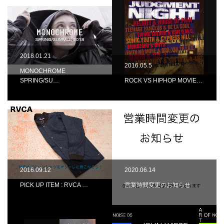
2018.01.21
2016.05.5
MONOCHROME
SPRING/SU…
ROCK VS HIPHOP MOVIE…
2016.09.12
2020.06.14
PICK UP ITEM : RVCA …
営業時間変更のお知らせ