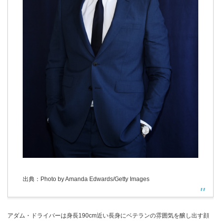
出典：Photo by Amanda Edwards/Getty Images
アダム・ドライバーは身長190cm近い長身にベテランの雰囲気を醸し出す顔