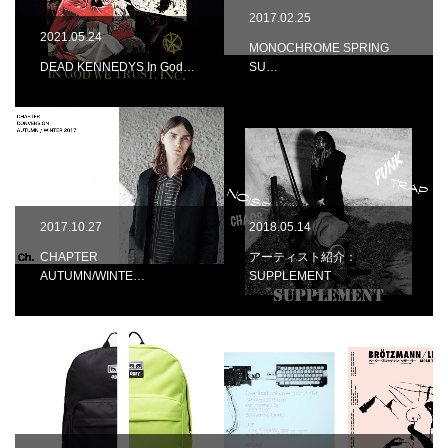
2017.02.25
2021.05.24
MONOCHROME SPRING
DEAD KENNEDYS In God…
SU…
2017.10.27
2018.05.14
CHAPTER
アーティスト紹介：
AUTUMN/WINTE…
SUPPLEMENT