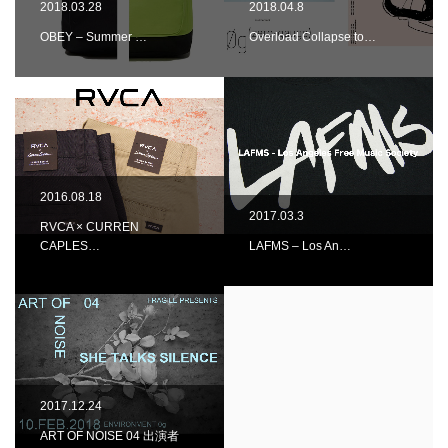
2018.03.28
2018.04.8
OBEY – Summer …
Overload Collapse to…
2016.08.18
2017.03.3
RVCA × CURREN
CAPLES…
LAFMS – Los An…
2017.12.24
ART OF NOISE 04 出演者