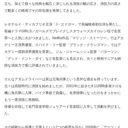
立ち、加えて様々な役柄を幅広く演じられる演技の幅の広さ、演技力の高さ
で数多くの映画でその存在感を発揮してきました。
レオナルド・ディカプリオ主演「J・エドガー」で長編映画初出演を果たし、
長編ドラマGIRLS／ガールズでブレイクしスタウォーズカイロレン役で全世
界へと人気に火がつきました。Netflix作品「マリッジ・ストーリー」ではアカ
デミー主演男優賞、スパイク・リー監督「ブラック・クランズマン」ではア
カデミー賞助演男優賞を受賞し、ジム・ジャームッシュ監督「パターソン」
「デッド・ドント・ダイ」など名監督にも見出され、次々と映画マニアも納
得な演技力で更に評価されていきました。
そんなアダムドライバーは実は元海兵隊という意外な過去を持っています。
元々は高校時代に演技を始めましたが、2001年に起きた9.11同時多発テロを
機に海兵隊に入隊。バイク事故で負傷し、名誉除隊になったのをきっかかに
もう一度演技に再挑戦。
俳優を目指して名門音楽学校ジュリアード音楽院に入学して演劇を学びまし
た。
その経験から俳優と元軍人という2つの経歴を活かし2008年に「アーツ・イ