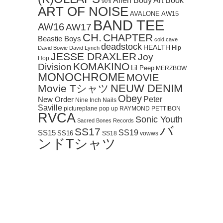
Art Book
Alien Body
90's
ART OF NOISE
AVALONE
AW15
BAND TEE
AW16
AW17
CH.
CHAPTER
Beastie Boys
cold cave
deadstock
HEALTH
Hip
David Bowie
David Lynch
JESSE DRAXLER
Joy
Hop
KOMAKINO
Division
Lil Peep
MERZBOW
MONOCHROME
MOVIE
NEUW DENIM
Movie Tシャツ
Obey
Peter
New Order
Nine Inch Nails
Saville
pictureplane
pop up
RAYMOND PETTIBON
RVCA
Sonic Youth
Sacred Bones Records
バ
SS17
SS19
SS15
SS16
SS18
vowws
ンドTシャツ