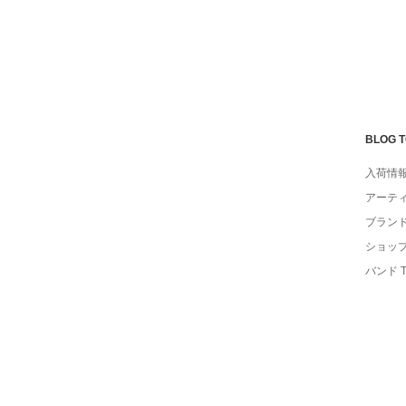
BLOG 
入荷情
アーテ
ブラン
ショッ
バンド 