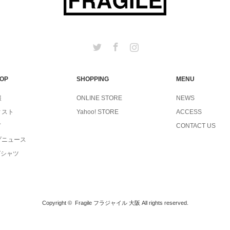
Twitter
Facebook
Instagram
TOP
SHOPPING
MENU
報
ONLINE STORE
NEWS
ィスト
Yahoo! STORE
ACCESS
ド
CONTACT US
プニュース
Tシャツ
Copyright ©
Fragile フラジャイル 大阪
All rights reserved.