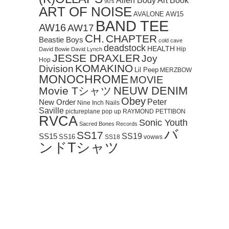
Art Book
Alien Body
90's
ART OF NOISE
AVALONE
AW15
BAND TEE
AW16
AW17
CH.
CHAPTER
Beastie Boys
cold cave
deadstock
HEALTH
Hip
David Bowie
David Lynch
JESSE DRAXLER
Joy
Hop
KOMAKINO
Division
Lil Peep
MERZBOW
MONOCHROME
MOVIE
NEUW DENIM
Movie Tシャツ
Obey
Peter
New Order
Nine Inch Nails
Saville
pictureplane
pop up
RAYMOND PETTIBON
RVCA
Sonic Youth
Sacred Bones Records
バ
SS17
SS19
SS15
SS16
SS18
vowws
ンドTシャツ