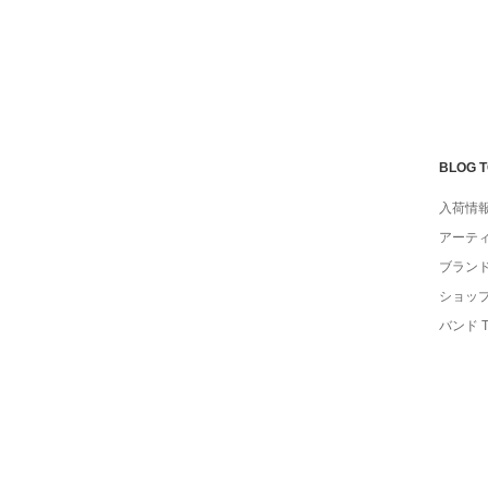
BLOG 
入荷情
アーテ
ブラン
ショッ
バンド 