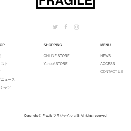
Twitter
Facebook
Instagram
TOP
SHOPPING
MENU
報
ONLINE STORE
NEWS
ィスト
Yahoo! STORE
ACCESS
ド
CONTACT US
プニュース
Tシャツ
Copyright ©
Fragile フラジャイル 大阪
All rights reserved.