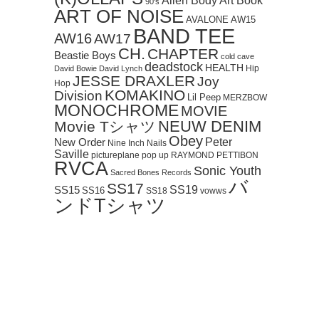
Art Book
Alien Body
90's
ART OF NOISE
AVALONE
AW15
BAND TEE
AW16
AW17
CH.
CHAPTER
Beastie Boys
cold cave
deadstock
HEALTH
Hip
David Bowie
David Lynch
JESSE DRAXLER
Joy
Hop
KOMAKINO
Division
Lil Peep
MERZBOW
MONOCHROME
MOVIE
NEUW DENIM
Movie Tシャツ
Obey
Peter
New Order
Nine Inch Nails
Saville
pictureplane
pop up
RAYMOND PETTIBON
RVCA
Sonic Youth
Sacred Bones Records
バ
SS17
SS19
SS15
SS16
SS18
vowws
ンドTシャツ