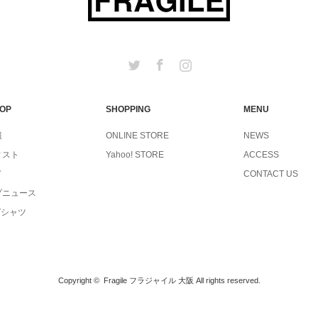
Twitter
Facebook
Instagram
TOP
SHOPPING
MENU
報
ONLINE STORE
NEWS
ィスト
Yahoo! STORE
ACCESS
ド
CONTACT US
プニュース
Tシャツ
Copyright ©
Fragile フラジャイル 大阪
All rights reserved.