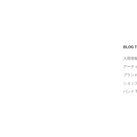
BLOG 
入荷情
アーテ
ブラン
ショッ
バンド 