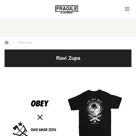
ホーム
Ravi Zupa
Ravi Zupa