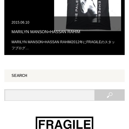
2015.06.10
MARILYN MANSON×HASSAN RAHIM
MARILYN MANSON×HASSAN RAHIM2012年にFRAGILEのスタッ
フブログ…
SEARCH