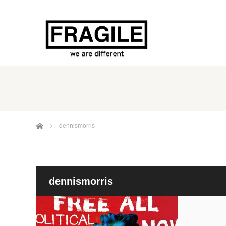
ホーム
dennismorris
dennismorris