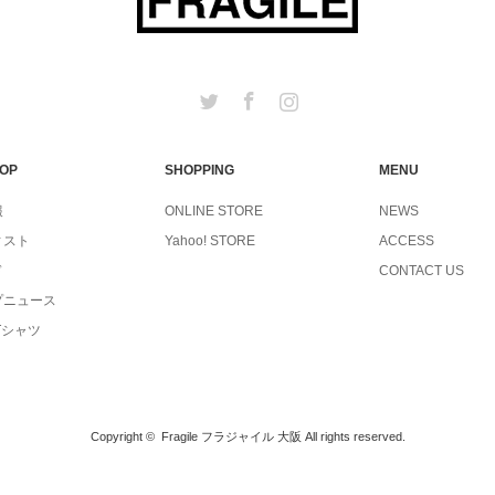
Twitter
Facebook
Instagram
TOP
SHOPPING
MENU
報
ONLINE STORE
NEWS
ィスト
Yahoo! STORE
ACCESS
ド
CONTACT US
プニュース
Tシャツ
Copyright ©
Fragile フラジャイル 大阪
All rights reserved.