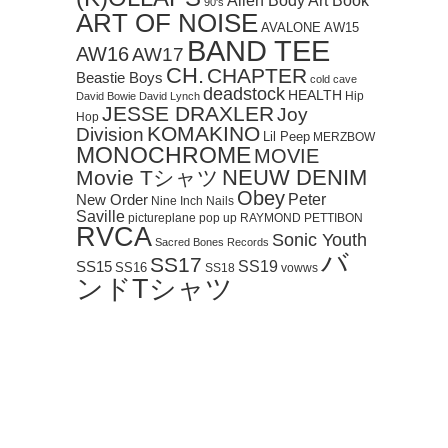
Art Book
Alien Body
90's
ART OF NOISE
AVALONE
AW15
BAND TEE
AW16
AW17
CH.
CHAPTER
Beastie Boys
cold cave
deadstock
HEALTH
Hip
David Bowie
David Lynch
JESSE DRAXLER
Joy
Hop
KOMAKINO
Division
Lil Peep
MERZBOW
MONOCHROME
MOVIE
NEUW DENIM
Movie Tシャツ
Obey
Peter
New Order
Nine Inch Nails
Saville
pictureplane
pop up
RAYMOND PETTIBON
RVCA
Sonic Youth
Sacred Bones Records
バ
SS17
SS19
SS15
SS16
SS18
vowws
ンドTシャツ