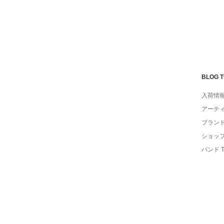
BLOG 
入荷情
アーテ
ブラン
ショッ
バンド 