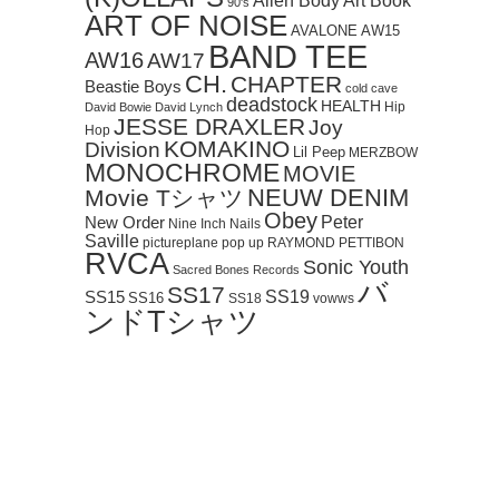
Art Book
Alien Body
90's
ART OF NOISE
AVALONE
AW15
BAND TEE
AW16
AW17
CH.
CHAPTER
Beastie Boys
cold cave
deadstock
HEALTH
Hip
David Bowie
David Lynch
JESSE DRAXLER
Joy
Hop
KOMAKINO
Division
Lil Peep
MERZBOW
MONOCHROME
MOVIE
NEUW DENIM
Movie Tシャツ
Obey
Peter
New Order
Nine Inch Nails
Saville
pictureplane
pop up
RAYMOND PETTIBON
RVCA
Sonic Youth
Sacred Bones Records
バ
SS17
SS19
SS15
SS16
SS18
vowws
ンドTシャツ