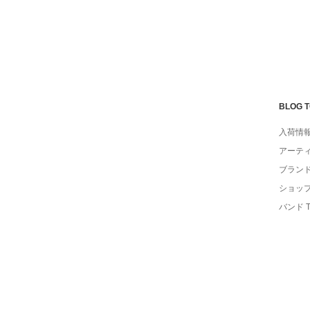
BLOG 
入荷情
アーテ
ブラン
ショッ
バンド 