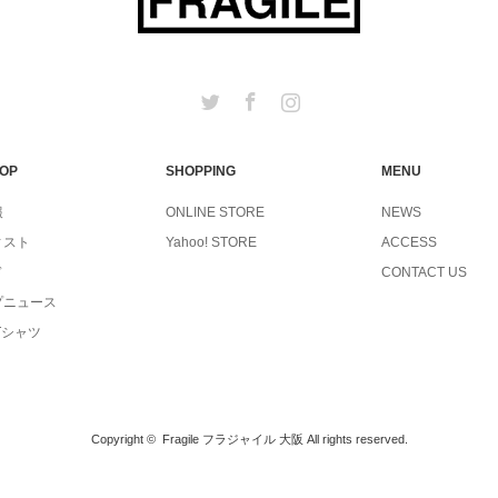
Twitter
Facebook
Instagram
TOP
SHOPPING
MENU
報
ONLINE STORE
NEWS
ィスト
Yahoo! STORE
ACCESS
ド
CONTACT US
プニュース
Tシャツ
Copyright ©
Fragile フラジャイル 大阪
All rights reserved.