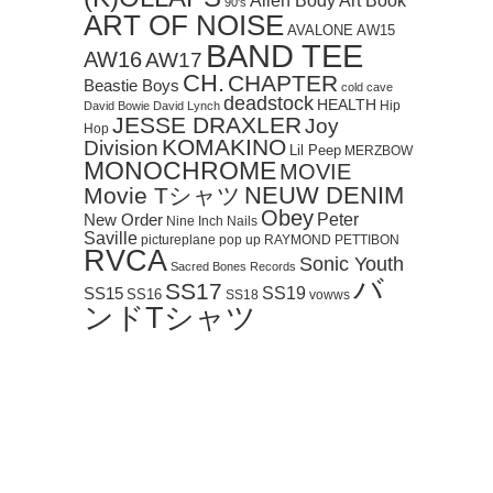
Art Book
Alien Body
90's
ART OF NOISE
AVALONE
AW15
BAND TEE
AW16
AW17
CH.
CHAPTER
Beastie Boys
cold cave
deadstock
HEALTH
Hip
David Bowie
David Lynch
JESSE DRAXLER
Joy
Hop
KOMAKINO
Division
Lil Peep
MERZBOW
MONOCHROME
MOVIE
NEUW DENIM
Movie Tシャツ
Obey
Peter
New Order
Nine Inch Nails
Saville
pictureplane
pop up
RAYMOND PETTIBON
RVCA
Sonic Youth
Sacred Bones Records
バ
SS17
SS19
SS15
SS16
SS18
vowws
ンドTシャツ