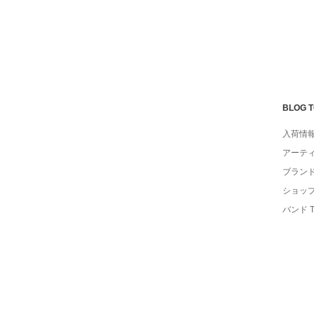
BLOG 
入荷情
アーテ
ブラン
ショッ
バンド 