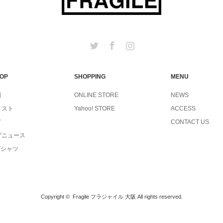
Twitter
Facebook
Instagram
TOP
SHOPPING
MENU
報
ONLINE STORE
NEWS
ィスト
Yahoo! STORE
ACCESS
ド
CONTACT US
プニュース
Tシャツ
Copyright ©
Fragile フラジャイル 大阪
All rights reserved.