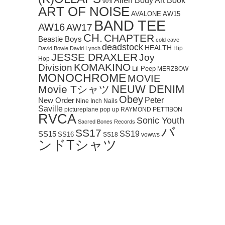
Art Book
Alien Body
90's
ART OF NOISE
AVALONE
AW15
BAND TEE
AW16
AW17
CH.
CHAPTER
Beastie Boys
cold cave
deadstock
HEALTH
Hip
David Bowie
David Lynch
JESSE DRAXLER
Joy
Hop
KOMAKINO
Division
Lil Peep
MERZBOW
MONOCHROME
MOVIE
NEUW DENIM
Movie Tシャツ
Obey
Peter
New Order
Nine Inch Nails
Saville
pictureplane
pop up
RAYMOND PETTIBON
RVCA
Sonic Youth
Sacred Bones Records
バ
SS17
SS19
SS15
SS16
SS18
vowws
ンドTシャツ