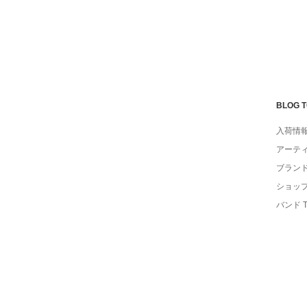
BLOG 
入荷情
アーテ
ブラン
ショッ
バンド 