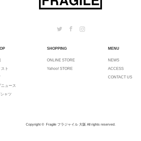
Twitter
Facebook
Instagram
TOP
SHOPPING
MENU
報
ONLINE STORE
NEWS
ィスト
Yahoo! STORE
ACCESS
ド
CONTACT US
プニュース
Tシャツ
Copyright ©
Fragile フラジャイル 大阪
All rights reserved.