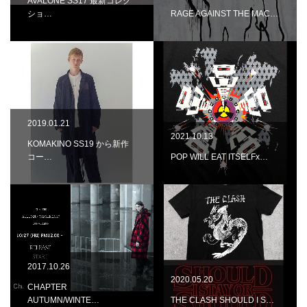
AVALONE SS17 最新コレク
ショ…
RAGE AGAINST THE MAC…
2019.01.21
2021.10.13
KOMAKINO SS19 から新作
コー…
POP WILL EAT ITSELFx…
2017.10.26
2020.05.20
CHAPTER
AUTUMN/WINTE…
THE CLASH SHOULD I S…