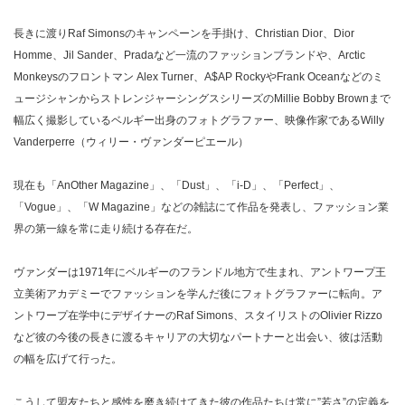
長きに渡りRaf Simonsのキャンペーンを手掛け、Christian Dior、Dior
Homme、Jil Sander、Pradaなど一流のファッションブランドや、Arctic
Monkeysのフロントマン
Alex Turner、A$AP RockyやFrank Oceanなどのミ
ュージシャンからストレンジャーシングスシリーズのMillie Bobby Brownまで
幅広く撮影しているベルギー出身のフォトグラファー、映像作家であるWilly
Vanderperre（ウィリー・ヴァンダーピエール）
現在も「AnOther Magazine」、「Dust」、「i-D」、「Perfect」、
「Vogue」、「W Magazine」などの雑誌にて作品を発表し、ファッション業
界の第一線を常に走り続ける存在だ。
ヴァンダーは1971年にベルギーのフランドル地方で生まれ、アントワープ王
立美術アカデミーでファッションを学んだ後にフォトグラファーに転向。ア
ントワープ在学中にデザイナーのRaf Simons、スタイリストのOlivier Rizzo
など彼の今後の長きに渡るキャリアの大切なパートナーと出会い、彼は活動
の幅を広げて行った。
こうして盟友たちと感性を磨き続けてきた彼の作品たちは常に”若さ”の定義を