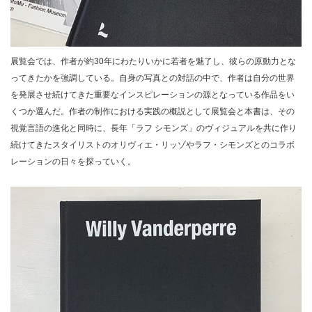
展覧会では、作者が約30年にわたりいかに若者を魅了し、彼らの原動力とな
ってきたかを強調している。自身の写真との対話の中で、作者は自分の世界
を発展させ続けてきた重要なインスピレーションの源となっている作品をい
くつか選んだ。作者の制作における実践の概説として展覧会と本書は、その
視覚言語の進化と同時に、長年「ラフ シモンズ」のヴィジュアルを共に作り
続けてきたスタイリストのオリヴィエ・リッゾやラフ・シモンズとのコラボ
レーションの日々を探っていく。