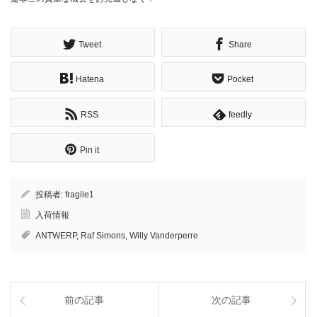
Tweet
Share
Hatena
Pocket
RSS
feedly
Pin it
投稿者:
fragile1
入荷情報
ANTWERP
,
Raf Simons
,
Willy Vanderperre
前の記事
次の記事