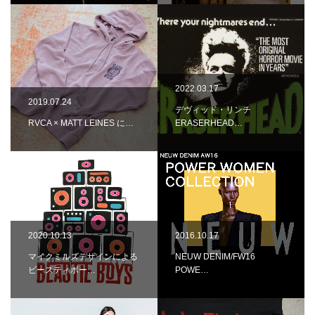
2022.03.17
2019.07.24
デヴィッド・リンチ
RVCA × MATT LEINES に…
ERASERHEAD…
2020.10.13
2016.10.17
マイクミルズデザインによる
NEUW DENIM/FW16
ビースティボー…
POWE…