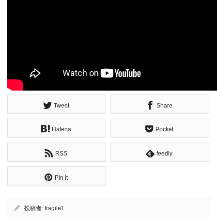
Tweet
Share
Hatena
Pocket
RSS
feedly
Pin it
投稿者:
fragile1