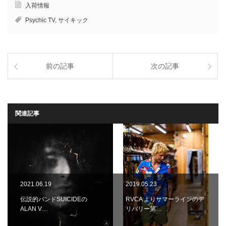
入荷情報
Psychic TV
,
サイキック
前の記事
次の記事
関連記事
2021.06.19
2019.05.23
伝説的バンドSUICIDEの
RVCA よりサマーラインのデ
ALAN V…
リバリー第…