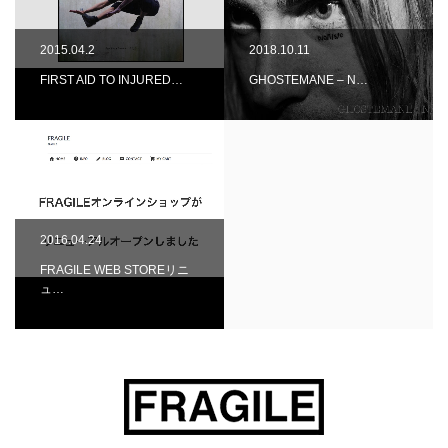
2015.04.2
2018.10.11
FIRST AID TO INJURED…
GHOSTEMANE – N…
2016.04.24
FRAGILE WEB STOREリニ
ュ…