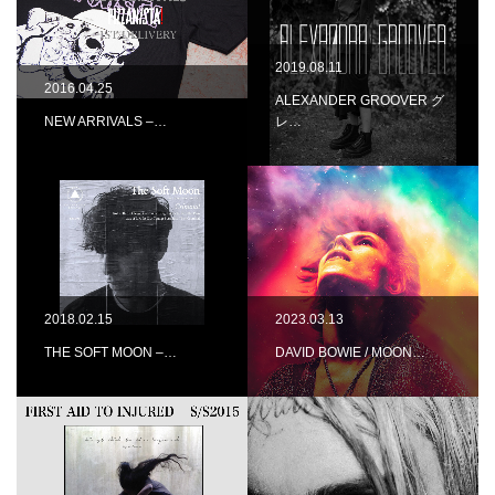
2019.08.11
2016.04.25
ALEXANDER GROOVER グ
NEW ARRIVALS –…
レ…
2018.02.15
2023.03.13
THE SOFT MOON –…
DAVID BOWIE / MOON…