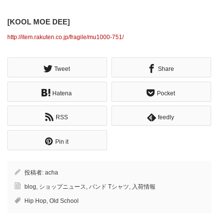
[KOOL MOE DEE]
http://item.rakuten.co.jp/fragile/mu1000-751/
Tweet
Share
Hatena
Pocket
RSS
feedly
Pin it
投稿者:
acha
blog
,
ショップニュース
,
バンド Tシャツ
,
入荷情報
Hip Hop
,
Old School