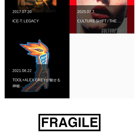
2017.07.20
2025.07.7
ICE-T: LEGACY
CULTURE SHIFT / THE …
2021.06.22
TOOL×ALEX GREYが魅せる
神秘…