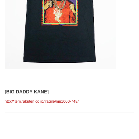
[BIG DADDY KANE]
http://item.rakuten.co.jp/fragile/mu1000-748/