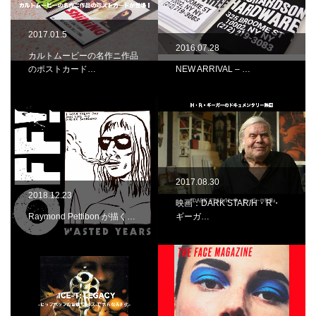
2017.01.5
2016.07.28
カルトムービーの名作ニ作品
のポストカード…
NEW ARRIVAL – …
2017.08.30
2018.12.23
映画：DARK STAR/H・R・
Raymond Pettibon が描く…
ギーガ…