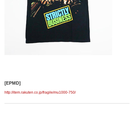
[EPMD]
http://item.rakuten.co.jp/fragile/mu1000-750/