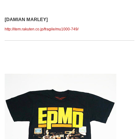
[DAMIAN MARLEY]
http://item.rakuten.co.jp/fragile/mu1000-749/