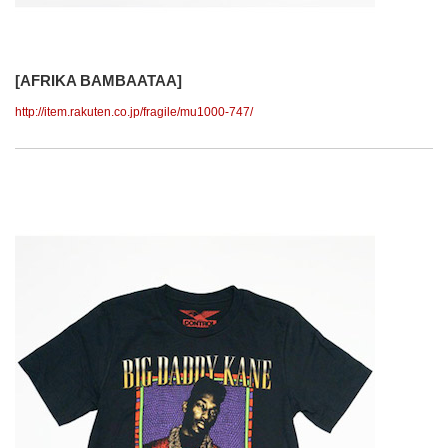
[AFRIKA BAMBAATAA]
http://item.rakuten.co.jp/fragile/mu1000-747/