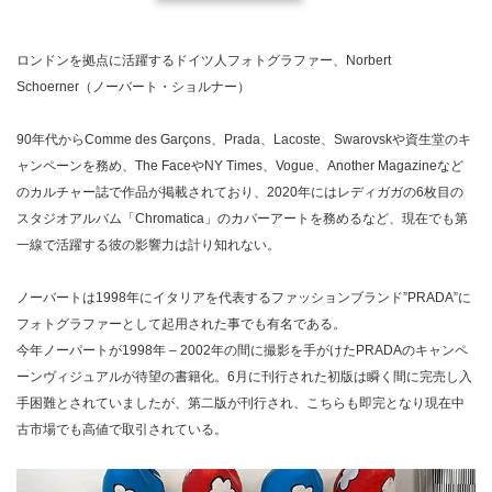
ロンドンを拠点に活躍するドイツ人フォトグラファー、Norbert
Schoerner（ノーバート・ショルナー）
90年代からComme des Garçons、Prada、Lacoste、Swarovskや資生堂のキ
ャンペーンを務め、The FaceやNY Times、Vogue、Another Magazineなど
のカルチャー誌で作品が掲載されており、2020年にはレディガガの6枚目の
スタジオアルバム「Chromatica」のカバーアートを務めるなど、現在でも第
一線で活躍する彼の影響力は計り知れない。
ノーバートは1998年にイタリアを代表するファッションブランド”PRADA”に
フォトグラファーとして起用された事でも有名である。
今年ノーパートが1998年 – 2002年の間に撮影を手がけたPRADAのキャンペ
ーンヴィジュアルが待望の書籍化。6月に刊行された初版は瞬く間に完売し入
手困難とされていましたが、第二版が刊行され、こちらも即完となり現在中
古市場でも高値で取引されている。