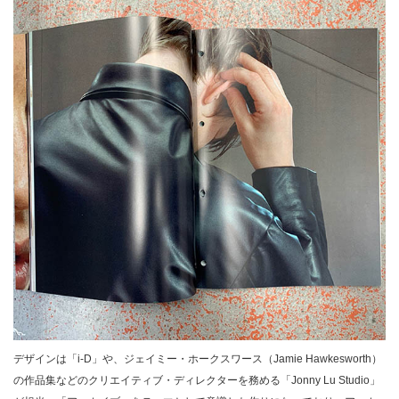
デザインは「i-D」や、ジェイミー・ホークスワース（Jamie Hawkesworth）
の作品集などのクリエイティブ・ディレクターを務める「Jonny Lu Studio」