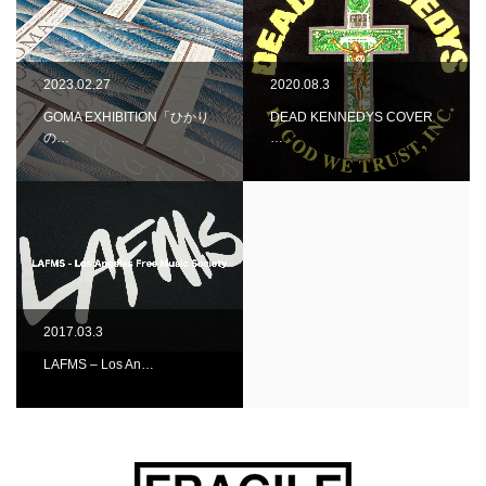
2023.02.27
2020.08.3
GOMA EXHIBITION「ひかり
DEAD KENNEDYS COVER
の…
…
2017.03.3
LAFMS – Los An…