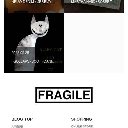
NEUW DENIM x JEREMY …
MARTHA HVIID+ROBERT …
2023.08.25
(K)OLLAPS×SCOTT DANI…
BLOG TOP
SHOPPING
入荷情報
ONLINE STORE