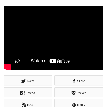
Tweet
Share
Hatena
Pocket
RSS
feedly