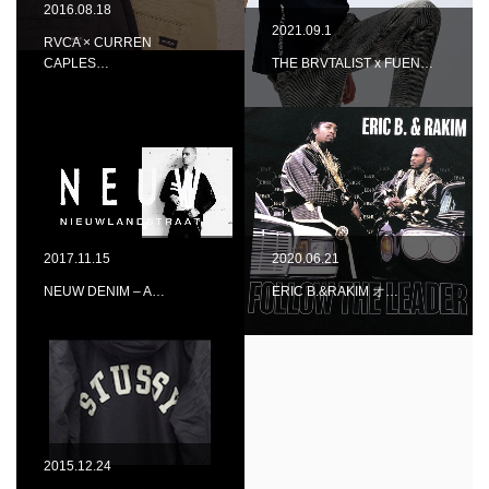
2016.08.18
2021.09.1
RVCA × CURREN
CAPLES…
THE BRVTALIST x FUEN…
2017.11.15
2020.06.21
NEUW DENIM – A…
ERIC B.&RAKIM オ…
2015.12.24