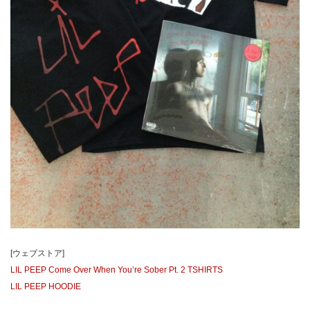
[ウェブストア]
LIL PEEP Come Over When You’re Sober Pt. 2 TSHIRTS
LIL PEEP HOODIE