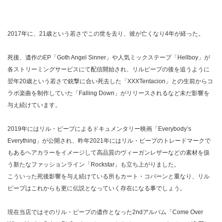
2017年に、21歳という若さでこの世を去り、彼が亡くなり4年が経った。
死後、遺作のEP「Goth Angel Sinner」や人気ミックステープ「Hellboy」が
各ストリーミングサービスにて配信開始され、リルピープの後を追うように
翌年20歳という若さで銃撃に合い死去した「XXXTentacion」との生前からコ
ラボ楽曲を制作していた「Falling Down」がリリースされるなど未だ影響を
与え続けています。
2019年にはリル・ピープによるドキュメンタリー映画「Everybody’s
Everything」が公開され、昨年2021年にはリル・ピープのトレードマークで
もあるヘアカラーをイメージして高品質のヴィーガンレザーなどの素材を扱
う新たなファッションライン「Rockstar」も立ち上がりました。
こういった死後影響を与え続けている所もカート・コバーンと重なり、リル
ピープはこれからも更に伝説となっていく存在になる事でしょう。
現在当店ではそのリル・ピープの遺作となった2ndアルバム「Come Over