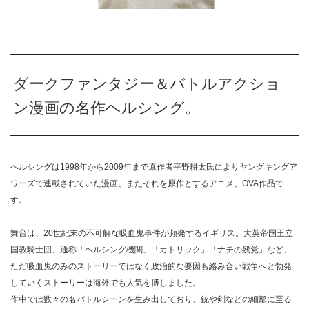
ダークファンタジー＆バトルアクショ
ン漫画の名作ヘルシング。
ヘルシングは1998年から2009年まで原作者平野耕太氏によりヤングキングア
ワーズで連載されていた漫画、またそれを原作とするアニメ、OVA作品で
す。
舞台は、20世紀末の不可解な吸血鬼事件が頻発するイギリス。大英帝国王立
国教騎士団、通称「ヘルシング機関」「カトリック」「ナチの残党」など、
ただ吸血鬼のみのストーリーではなく政治的な要因も絡み合い戦争へと勃発
していくストーリーは海外でも人気を博しました。
作中では数々の名バトルシーンを生み出しており、銃や剣などの細部に至る