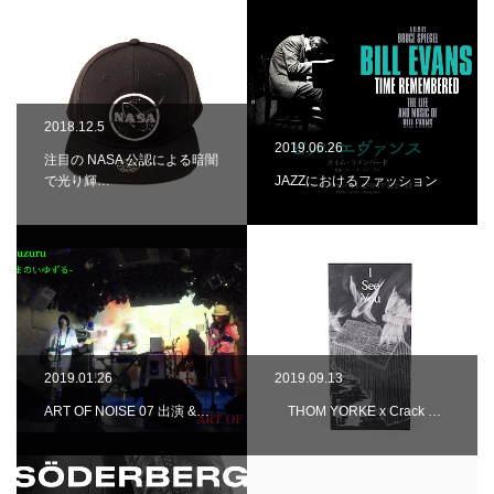
2018.12.5
2019.06.26
注目の NASA 公認による暗闇
で光り輝…
JAZZにおけるファッション
2019.01.26
2019.09.13
ART OF NOISE 07 出演 &…
THOM YORKE x Crack …