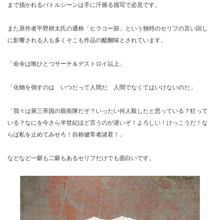
まで描かれるバトルシーンは手に汗握る描写で必見です。
また原作者平野耕太氏の通称「ヒラコー節」という独特のセリフの言い回し
に影響される人も多くそこも作品の醍醐味とされています。
「命令は唯ひとつサーチ＆デストロイ以上」
「化物を倒すのは いつだって人間だ 人間でなくてはいけないのだ」
「我々は第三帝国の親衛隊だぞ？いったい何人殺したと思っている？狂って
いる？なにを今さら半世紀ほど言うのが遅いぞ！よろしい！けっこうだ！な
らば私を止めてみせろ！自称健常者諸君！」
などなど一癖も二癖もあるセリフだけでも面白いです。