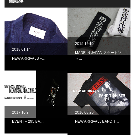
関連記事
2015.12.10
2018.01.14
MADE IN JAPAN スケートソ
NEW ARRIVALS –…
ッ…
2017.10.9
2016.08.26
EVENT – 295 BA…
NEW ARRIVAL / BAND T…