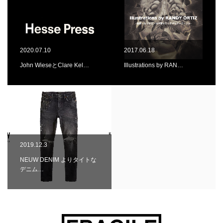
2020.07.10
2017.06.18
John WieseとClare Kel…
Illustrations by RAN…
2019.12.3
NEUW DENIM よりタイトな
デニム…