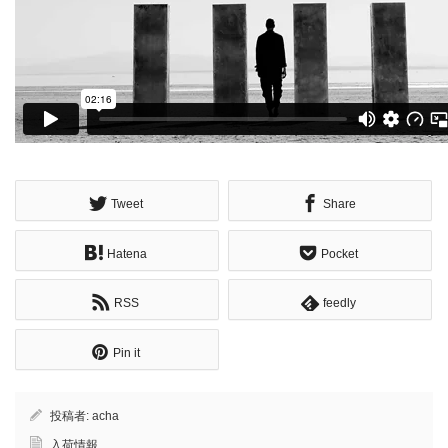
Tweet
Share
Hatena
Pocket
RSS
feedly
Pin it
投稿者:
acha
入荷情報