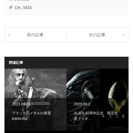
CH.
,
SS15
前の記事
次の記事
関連記事
2023.06.29
2020.09.2
ブラック・メタルの新星
ALIEN 40周年記念 限定生
Këkht Arä…
産フィギ…