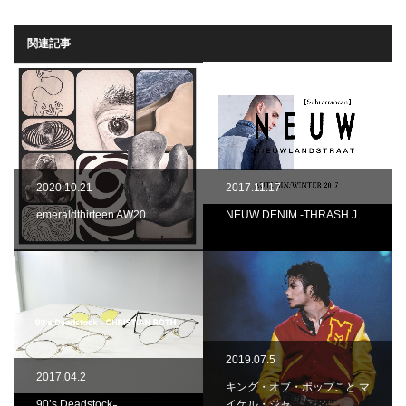
関連記事
2020.10.21
2017.11.17
emeraldthirteen AW20…
NEUW DENIM -THRASH J…
2019.07.5
2017.04.2
キング・オブ・ポップこと マ
90’s Deadstock ̵…
イケル・ジャ…