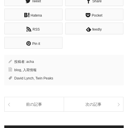
Tweet
Share
Hatena
Pocket
RSS
feedly
Pin it
投稿者:
acha
blog
,
入荷情報
David Lynch
,
Twin Peaks
前の記事
次の記事