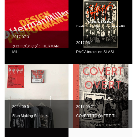
2017.07.3
2017.06.1
クローズアップ： HERMAN
MILL…
RVCA forcus on SLASH…
2024.09.5
2017.09.21
Stop Making Sense × …
COVERT TO OVERT: The…