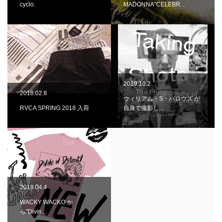
cyclo.
MADONNA”CELEBR…
2019.10.2
2018.02.8
ウィリアム・S・バロウズ が
RVCA SPRING 2018 入荷
自身で撮影し…
2019.04.4
WACKY WACKO か
ら”Divin…