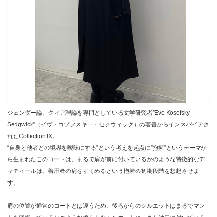
ジェンダー論、クィア理論を専門としている文学研究者”Eve Kosofsky
Sedgwick”（イヴ・コゾフスキー・セジウィック）の著書からインスパイアさ
れたCollection IX。
“自身と他者との境界を曖昧にする”という考えを起点に”抱擁”というテーマか
ら生まれたこのコートは、まるで肩が前に付いているかのような特徴的なデ
ィティールは、着用者の肩をすくめるという抱擁の初期段階を想起させま
す。
肩の位置が通常のコートとは違うため、後ろからのシルエットはまるでマン