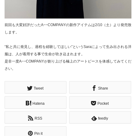
前回も大変好評だったA−−COMPANYの新作アイテムは2/10（土）より発売致
します。
“私と共に発見し、過程を経験してほしい”というSaraによって生み出される洋
服は、人が着用する事で生命が吹き込まれます。
是非一度A−−COMPANYが創り上げる極上のアートピースを体感してみてくだ
さい。
Tweet
Share
Hatena
Pocket
RSS
feedly
Pin it