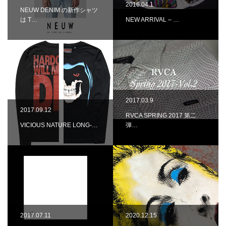
2016.04.1
NEUW DENIM の新作シャツ
は T…
NEW ARRIVAL – …
2017.03.9
2017.09.12
RVCA SPRING 2017 第二
VICIOUS NATURE LONG-…
弾…
2017.07.11
2020.12.15