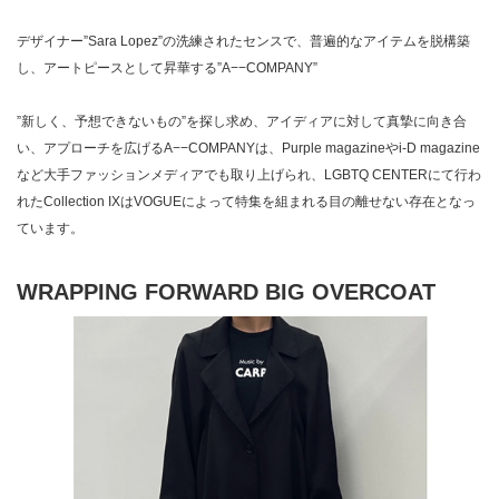
デザイナー”Sara Lopez”の洗練されたセンスで、普遍的なアイテムを脱構築
し、アートピースとして昇華する”A−−COMPANY”
”新しく、予想できないもの”を探し求め、アイディアに対して真摯に向き合
い、アプローチを広げるA−−COMPANYは、Purple magazineやi-D magazine
など大手ファッションメディアでも取り上げられ、LGBTQ CENTERにて行わ
れたCollection IXはVOGUEによって特集を組まれる目の離せない存在となっ
ています。
WRAPPING FORWARD BIG OVERCOAT