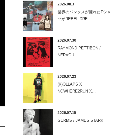
2026.08.3
世界のパンクスが憧れたTシャ
ツがREBEL DRE…
2026.07.30
RAYMOND PETTIBON /
NERVOU…
2026.07.23
(K)OLLAPS X
NOWHERE2RUN X…
2026.07.15
GERMS / JAMES STARK