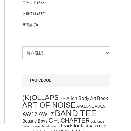
ブランド
(278)
入荷情報
(876)
新商品
(3)
TAG CLOUD
(K)OLLAPS
Art Book
Alien Body
90's
ART OF NOISE
AVALONE
AW15
BAND TEE
AW16
AW17
CH.
CHAPTER
Beastie Boys
cold cave
deadstock
HEALTH
Hip
David Bowie
David Lynch