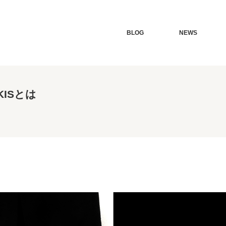
BLOG
NEWS
KISとは