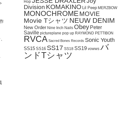
JESSE DRAXLER
Joy
Hop
テ
KOMAKINO
Division
Lil Peep
MERZBOW
MONOCHROME
MOVIE
NEUW DENIM
Movie Tシャツ
作
Obey
Peter
New Order
Nine Inch Nails
Saville
pictureplane
pop up
RAYMOND PETTIBON
RVCA
ン、
Sonic Youth
Sacred Bones Records
バ
SS17
SS19
SS15
SS16
SS18
vowws
ンドTシャツ
し
域