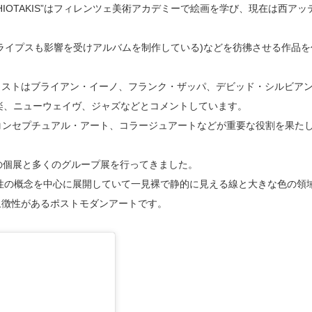
SITHIOTAKIS”はフィレンツェ美術アカデミーで絵画を学び、現在は西アッ
ライプスも影響を受けアルバムを制作している)などを彷彿させる作品を
ィストはブライアン・イーノ、フランク・ザッパ、デビッド・シルビア
楽、ニューウェイヴ、ジャズなどとコメントしています。
、コンセプチュアル・アート、コラージュアートなどが重要な役割を果た
の個展と多くのグループ展を行ってきました。
遍性の概念を中心に展開していて一見裸で静的に見える線と大きな色の領
象徴性があるポストモダンアートです。