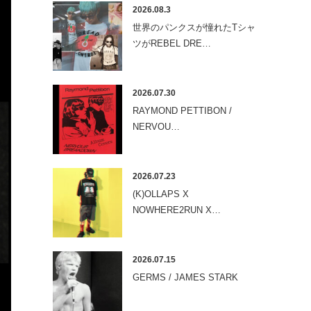
2026.08.3
世界のパンクスが憧れたTシャ
ツがREBEL DRE…
2026.07.30
RAYMOND PETTIBON /
NERVOU…
2026.07.23
(K)OLLAPS X
NOWHERE2RUN X…
2026.07.15
GERMS / JAMES STARK