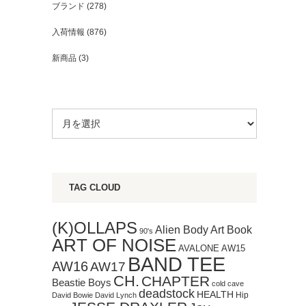
ブランド
(278)
入荷情報
(876)
新商品
(3)
TAG CLOUD
(K)OLLAPS
Art Book
Alien Body
90's
ART OF NOISE
AVALONE
AW15
BAND TEE
AW16
AW17
CH.
CHAPTER
Beastie Boys
cold cave
deadstock
HEALTH
Hip
David Bowie
David Lynch