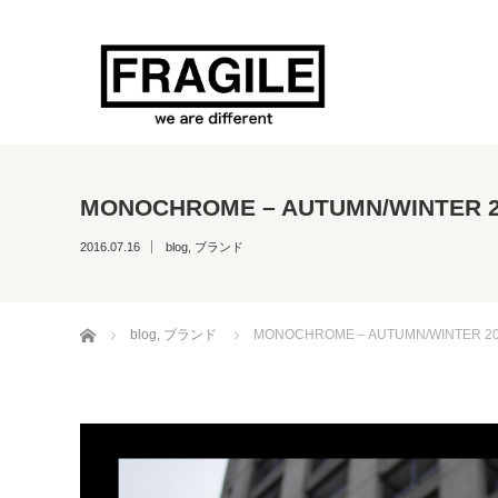
MONOCHROME – AUTUMN/WINTER 20
2016.07.16
blog
,
ブランド
ホーム
blog
,
ブランド
MONOCHROME – AUTUMN/WINTER 201