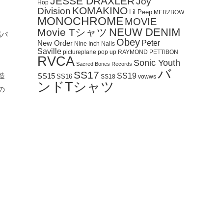
JESSE DRAXLER
Joy
Hop
KOMAKINO
Division
Lil Peep
MERZBOW
MONOCHROME
MOVIE
NEUW DENIM
Movie Tシャツ
属パ
Obey
Peter
New Order
Nine Inch Nails
Saville
pictureplane
pop up
RAYMOND PETTIBON
RVCA
Sonic Youth
Sacred Bones Records
バ
SS17
造
SS19
SS15
SS16
SS18
vowws
ンドTシャツ
の