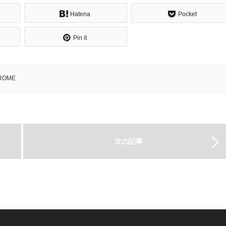
Hatena
Pocket
Pin it
ROME
次の記事