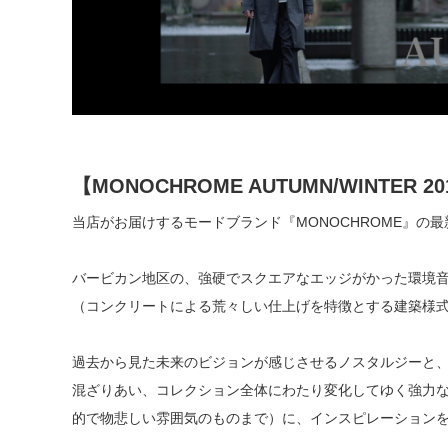
【MONOCHROME AUTUMN/WINTER 201
当店がお届けするモードブランド『MONOCHROME』の最新
バービカン地区の、強硬でスクエアなエッジがかった環境音
（コンクリートによる荒々しい仕上げを特徴とする建築様
過去から見た未来のビジョンが感じさせるノスタルジーと
混ざりあい、コレクション全体にわたり変化してゆく強力
的で物悲しい雰囲気のものまで）に、インスピレーション