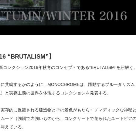
6 “BRUTALISM”】
コレクション2016年秋冬のコンセプトである”BRUTALISM”を紐解く
に共鳴するかのように、MONOCHROMEは、躍動するブルータリズム
式）と実存主義の世界を体現するコレクションを発表する。
、実存的に反復される建造物とその景色がもたらすノマディックな神秘
なムード（強靭で力強いものから、コンクリートで創られたユートピア
を与えている。