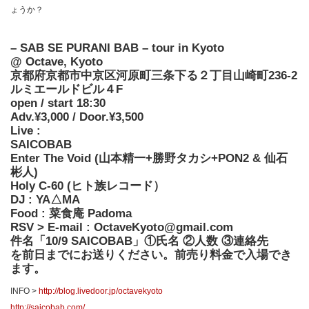
ょうか？
– SAB SE PURANI BAB – tour in Kyoto
@ Octave, Kyoto
京都府京都市中京区河原町三条下る２丁目山崎町236-2
ルミエールドビル４F
open / start 18:30
Adv.¥3,000 / Door.¥3,500
Live :
SAICOBAB
Enter The Void (山本精一+勝野タカシ+PON2 & 仙石
彬人)
Holy C-60 (ヒト族レコード）
DJ : YA△MA
Food : 菜食庵 Padoma
RSV > E-mail : OctaveKyoto@gmail.com
件名「10/9 SAICOBAB」①氏名 ②人数 ③連絡先
を前日までにお送りください。前売り料金で入場でき
ます。
INFO >
http://blog.livedoor.jp/octavekyoto
http://saicobab.com/