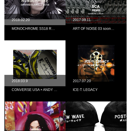
2018.02.20
2017.09.11
MONOCHROME SS18 R…
ART OF NOISE 03 soon…
2018.03.9
2017.07.20
CONVERSE USA × ANDY …
ICE-T: LEGACY