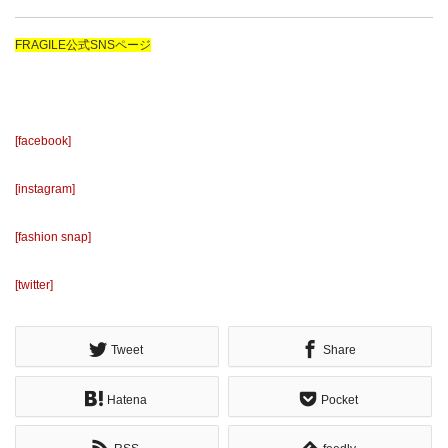
FRAGILE公式SNSページ
[facebook]
[instagram]
[fashion snap]
[twitter]
Tweet
Share
Hatena
Pocket