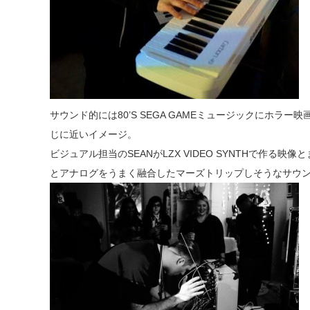
サウンド的には80’S SEGA GAMEミュージックにホラ
じに近いイメージ。
ビジュアル担当のSEANがLZX VIDEO SYNTHで作る
とアナログをうまく融合したマーズトリップしそうなサウ