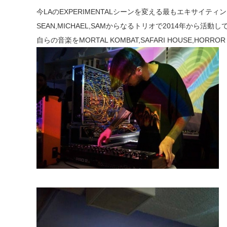
今LAのEXPERIMENTALシーンを変える最もエキサイティン
SEAN,MICHAEL,SAMからなるトリオで2014年から活
自らの音楽をMORTAL KOMBAT,SAFARI HOUSE,HORR