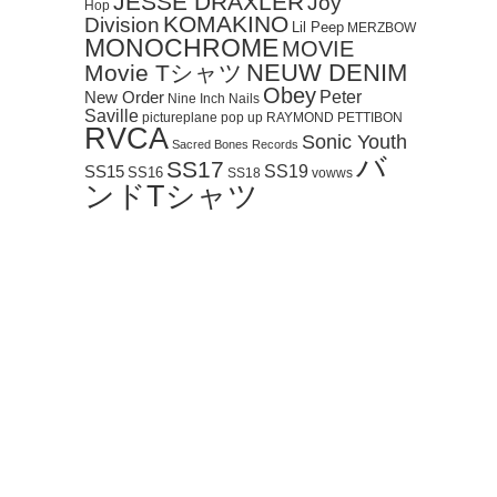
JESSE DRAXLER
Joy
Hop
KOMAKINO
Division
Lil Peep
MERZBOW
MONOCHROME
MOVIE
NEUW DENIM
Movie Tシャツ
Obey
Peter
New Order
Nine Inch Nails
Saville
pictureplane
pop up
RAYMOND PETTIBON
RVCA
Sonic Youth
Sacred Bones Records
バ
SS17
SS19
SS15
SS16
SS18
vowws
ンドTシャツ