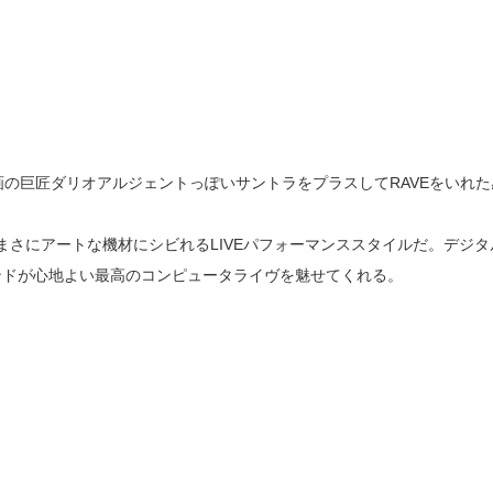
ー映画の巨匠ダリオアルジェントっぽいサントラをプラスしてRAVEをいれた
映像とまさにアートな機材にシビれるLIVEパフォーマンススタイルだ。デジタ
ンドが心地よい最高のコンピュータライヴを魅せてくれる。