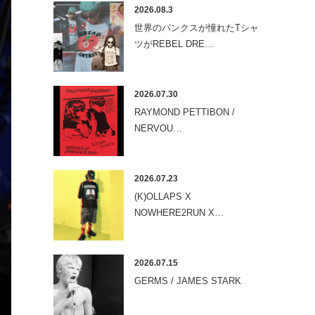
2026.08.3
世界のパンクスが憧れたTシャ
ツがREBEL DRE…
2026.07.30
RAYMOND PETTIBON /
NERVOU…
2026.07.23
(K)OLLAPS X
NOWHERE2RUN X…
2026.07.15
GERMS / JAMES STARK