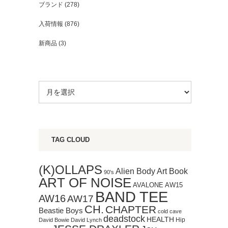
ブランド
(278)
入荷情報
(876)
新商品
(3)
TAG CLOUD
(K)OLLAPS
Art Book
Alien Body
90's
ART OF NOISE
AVALONE
AW15
BAND TEE
AW16
AW17
CH.
CHAPTER
Beastie Boys
cold cave
deadstock
HEALTH
Hip
David Bowie
David Lynch