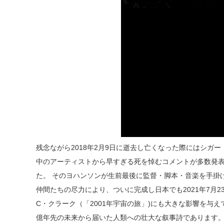
残念ながら2018年2月9日に逝去し亡くなった際にはシガ
中のアーティストから早すぎる死を悼むコメントが多数発
た。 そのヨハンソンが生前最後に監督・脚本・音楽を手掛
仲間たちの尽力により、ついに完成し日本でも2021年7月2
C・クラーク（「2001年宇宙の旅」)にも大きな影響を与
億年先の未来から届いた人類への壮大な叙事詩であります。