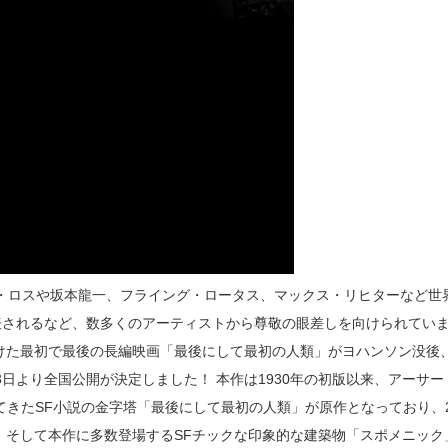
ー・ロスや坂本龍一、フライング・ロータス、マックス・リヒターなど世
表されるなど、数多くのアーティストから尊敬の眼差しを向けられてい
けた最初で最後の長編映画「最後にして最初の人類」がヨハンソン没後
3日より全国公開が決定しました！ 本作は1930年の初版以来、アーサー
えてきたSF小説の金字塔「最後にして最初の人類」が原作となっており、2
 そして本作に多数登場するSFチックな印象的な建築物「スポメニック