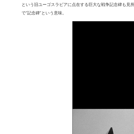
という旧ユーゴスラビアに点在する巨大な戦争記念碑も見所
で”記念碑”という意味。