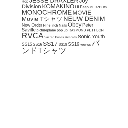
JESSE DRAXLER
Joy
Hop
KOMAKINO
Division
Lil Peep
MERZBOW
MONOCHROME
MOVIE
NEUW DENIM
Movie Tシャツ
Obey
Peter
New Order
Nine Inch Nails
Saville
pictureplane
pop up
RAYMOND PETTIBON
RVCA
Sonic Youth
Sacred Bones Records
バ
SS17
SS19
SS15
SS16
SS18
vowws
ンドTシャツ