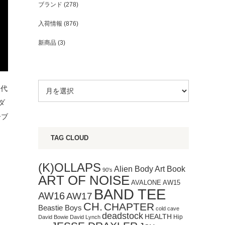
ブランド
(278)
入荷情報
(876)
新商品
(3)
を代
ダ
ーブ
TAG CLOUD
(K)OLLAPS
Art Book
Alien Body
90's
ART OF NOISE
AVALONE
AW15
BAND TEE
AW16
AW17
CH.
CHAPTER
Beastie Boys
cold cave
deadstock
HEALTH
Hip
David Bowie
David Lynch