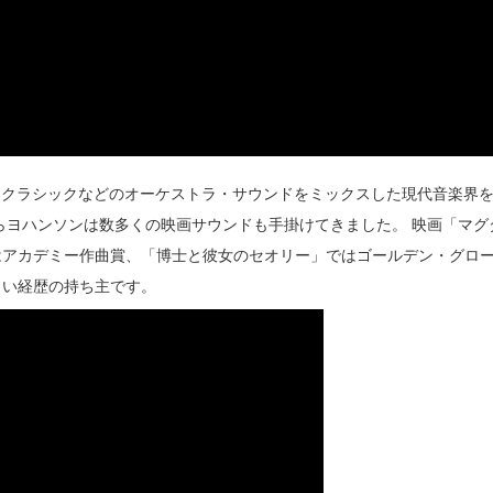
子音楽とクラシックなどのオーケストラ・サウンドをミックスした現代音楽界
らヨハンソンは数多くの映画サウンドも手掛けてきました。 映画「マグ
はアカデミー作曲賞、「博士と彼女のセオリー」ではゴールデン・グロ
しい経歴の持ち主です。