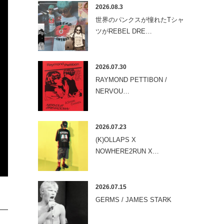
2026.08.3
世界のパンクスが憧れたTシャ
ツがREBEL DRE…
2026.07.30
RAYMOND PETTIBON /
NERVOU…
2026.07.23
(K)OLLAPS X
NOWHERE2RUN X…
2026.07.15
GERMS / JAMES STARK