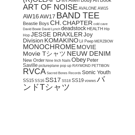
Art Book
Alien Body
90's
ART OF NOISE
AVALONE
AW15
BAND TEE
AW16
AW17
CH.
CHAPTER
Beastie Boys
cold cave
deadstock
HEALTH
Hip
David Bowie
David Lynch
JESSE DRAXLER
Joy
Hop
KOMAKINO
Division
Lil Peep
MERZBOW
MONOCHROME
MOVIE
NEUW DENIM
Movie Tシャツ
Obey
Peter
New Order
Nine Inch Nails
Saville
pictureplane
pop up
RAYMOND PETTIBON
RVCA
Sonic Youth
Sacred Bones Records
バ
SS17
SS19
SS15
SS16
SS18
vowws
ンドTシャツ