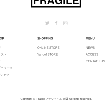
Twitter
Facebook
Instagram
TOP
SHOPPING
MENU
報
ONLINE STORE
NEWS
ィスト
Yahoo! STORE
ACCESS
ド
CONTACT US
プニュース
Tシャツ
Copyright ©
Fragile フラジャイル 大阪
All rights reserved.