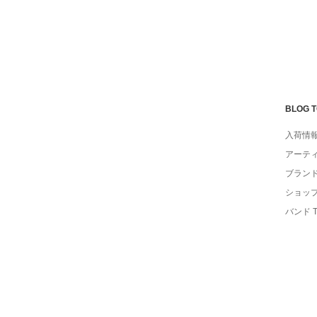
BLOG 
入荷情
アーテ
ブラン
ショッ
バンド 