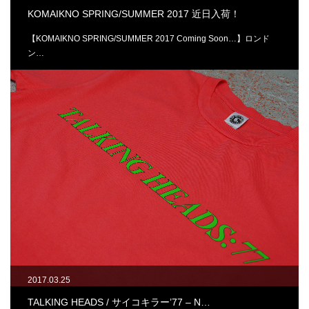
KOMAIKNO SPRING/SUMMER 2017 近日入荷！
【KOMAIKNO SPRING/SUMMER 2017 Coming Soon…】ロンド
ン…
2017.03.25
TALKING HEADS / サイコキラー’77 – N…