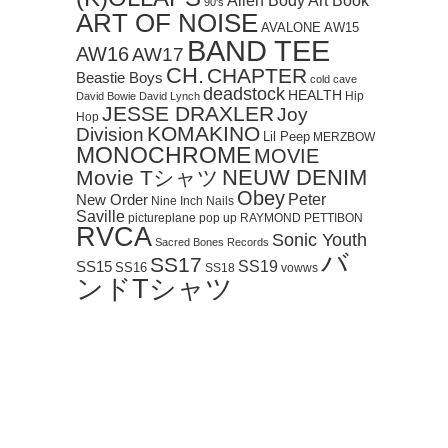
Art Book
Alien Body
90's
ART OF NOISE
AVALONE
AW15
BAND TEE
AW16
AW17
CH.
CHAPTER
Beastie Boys
cold cave
deadstock
HEALTH
Hip
David Bowie
David Lynch
JESSE DRAXLER
Joy
Hop
KOMAKINO
Division
Lil Peep
MERZBOW
MONOCHROME
MOVIE
NEUW DENIM
Movie Tシャツ
Obey
Peter
New Order
Nine Inch Nails
Saville
pictureplane
pop up
RAYMOND PETTIBON
RVCA
Sonic Youth
Sacred Bones Records
バ
SS17
SS19
SS15
SS16
SS18
vowws
ンドTシャツ