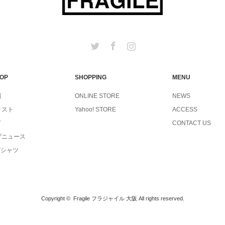
Twitter
Facebook
Instagram
TOP
SHOPPING
MENU
報
ONLINE STORE
NEWS
ィスト
Yahoo! STORE
ACCESS
ド
CONTACT US
プニュース
Tシャツ
Copyright ©
Fragile フラジャイル 大阪
All rights reserved.