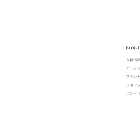
BLOG 
入荷情
アーテ
ブラン
ショッ
バンド 