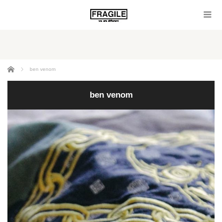
ホーム
ben venom
ben venom