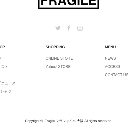
Twitter
Facebook
Instagram
TOP
SHOPPING
MENU
報
ONLINE STORE
NEWS
ィスト
Yahoo! STORE
ACCESS
ド
CONTACT US
プニュース
Tシャツ
Copyright ©
Fragile フラジャイル 大阪
All rights reserved.