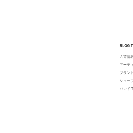
BLOG 
入荷情
アーテ
ブラン
ショッ
バンド 