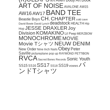
Art Book
Alien Body
90's
ART OF NOISE
AVALONE
AW15
BAND TEE
AW16
AW17
CH.
CHAPTER
Beastie Boys
cold cave
deadstock
HEALTH
Hip
David Bowie
David Lynch
JESSE DRAXLER
Joy
Hop
KOMAKINO
Division
Lil Peep
MERZBOW
MONOCHROME
MOVIE
NEUW DENIM
Movie Tシャツ
Obey
Peter
New Order
Nine Inch Nails
Saville
pictureplane
pop up
RAYMOND PETTIBON
RVCA
Sonic Youth
Sacred Bones Records
バ
SS17
SS19
SS15
SS16
SS18
vowws
ンドTシャツ