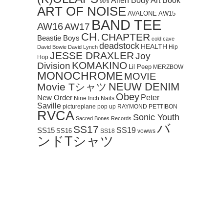
Art Book
Alien Body
90's
ART OF NOISE
AVALONE
AW15
BAND TEE
AW16
AW17
CH.
CHAPTER
Beastie Boys
cold cave
deadstock
HEALTH
Hip
David Bowie
David Lynch
JESSE DRAXLER
Joy
Hop
KOMAKINO
Division
Lil Peep
MERZBOW
MONOCHROME
MOVIE
NEUW DENIM
Movie Tシャツ
Obey
Peter
New Order
Nine Inch Nails
Saville
pictureplane
pop up
RAYMOND PETTIBON
RVCA
Sonic Youth
Sacred Bones Records
バ
SS17
SS19
SS15
SS16
SS18
vowws
ンドTシャツ