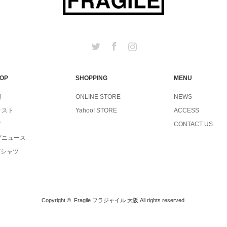
Twitter
Facebook
Instagram
TOP
SHOPPING
MENU
報
ONLINE STORE
NEWS
ィスト
Yahoo! STORE
ACCESS
ド
CONTACT US
プニュース
Tシャツ
Copyright ©
Fragile フラジャイル 大阪
All rights reserved.