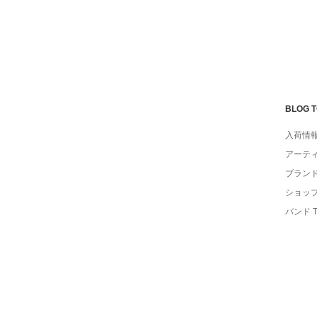
BLOG 
入荷情
アーテ
ブラン
ショッ
バンド 